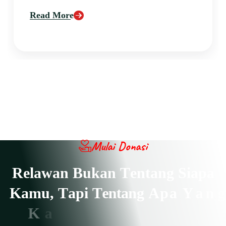
Read More
Mulai Donasi
R
e
l
a
w
a
n
B
u
k
a
n
T
e
n
t
a
n
g
S
i
a
p
a
K
a
m
u
,
T
a
p
i
T
e
n
t
a
n
g
A
p
a
Y
a
n
g
K
a
m
u
L
a
k
u
k
a
n
U
n
t
u
k
O