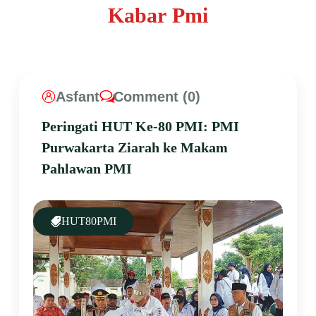
K
a
b
a
r
P
m
i
Asfant
Comment (0)
Peringati HUT Ke-80 PMI: PMI
Purwakarta Ziarah ke Makam
Pahlawan PMI
HUT80PMI