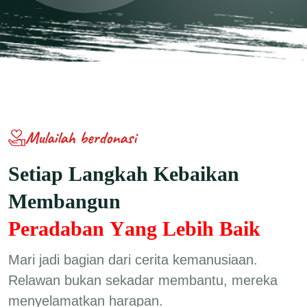
Mulailah berdonasi
S
e
t
i
a
p
L
a
n
g
k
a
h
K
e
b
a
i
k
a
n
M
e
m
b
a
n
g
u
n
P
e
r
a
d
a
b
a
n
Y
a
n
g
L
e
b
i
h
B
a
i
k
Mari jadi bagian dari cerita kemanusiaan.
Relawan bukan sekadar membantu, mereka
menyelamatkan harapan.