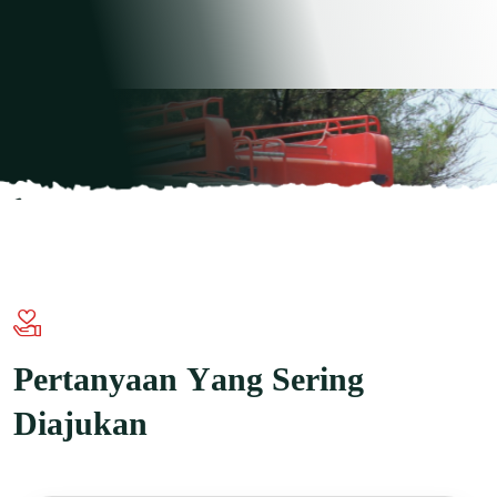
P
e
r
t
a
n
y
a
a
n
Y
a
n
g
S
e
r
i
n
g
D
i
a
j
u
k
a
n