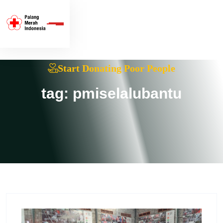
Skip To Content
Start Donating Poor People
tag:
pmiselalubantu