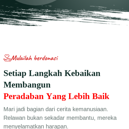
Mulailah berdonasi
S
e
t
i
a
p
L
a
n
g
k
a
h
K
e
b
a
i
k
a
n
M
e
m
b
a
n
g
u
n
P
e
r
a
d
a
b
a
n
Y
a
n
g
L
e
b
i
h
B
a
i
k
Mari jadi bagian dari cerita kemanusiaan.
Relawan bukan sekadar membantu, mereka
menyelamatkan harapan.