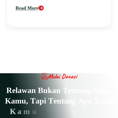
Read More
Mulai Donasi
R
e
l
a
w
a
n
B
u
k
a
n
T
e
n
t
a
n
g
S
i
a
p
a
K
a
m
u
,
T
a
p
i
T
e
n
t
a
n
g
A
p
a
Y
a
n
g
K
a
m
u
L
a
k
u
k
a
n
U
n
t
u
k
O
r
a
n
g