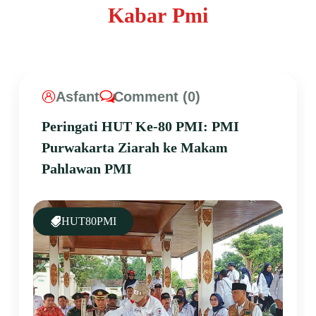
K
a
b
a
r
P
m
i
Asfant
Comment (0)
Peringati HUT Ke-80 PMI: PMI
Purwakarta Ziarah ke Makam
Pahlawan PMI
HUT80PMI