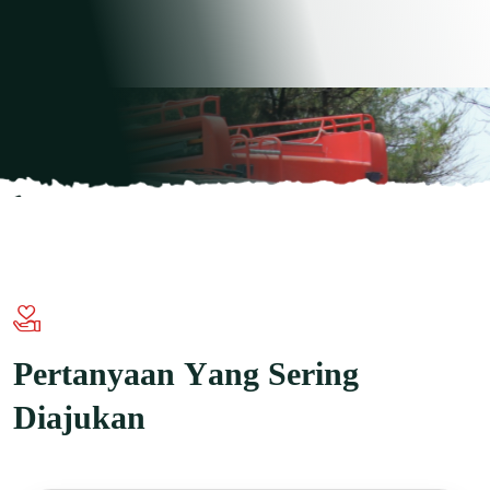
L
a
i
n
.
P
e
r
t
a
n
y
a
a
n
Y
a
n
g
S
e
r
i
n
g
D
i
a
j
u
k
a
n