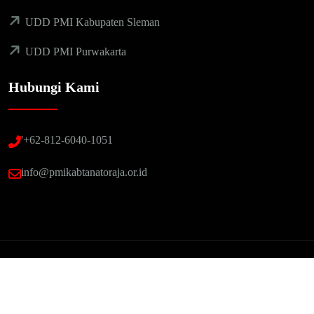
UDD PMI Kabupaten Sleman
UDD PMI Purwakarta
Hubungi Kami
'+62-812-6040-1051
info@pmikabtanatoraja.or.id
Copyright Ã‚Â© 2025 PMI Purwakarta
Terms & Conditions
Privacy Policy
Cookie Settings