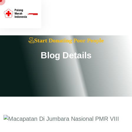
Start Donating Poor People
B
l
o
g
D
e
t
a
i
l
s