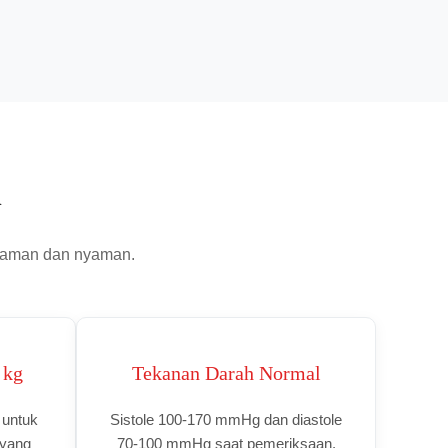
h
n aman dan nyaman.
 kg
Tekanan Darah Normal
 untuk
Sistole 100-170 mmHg dan diastole
 yang
70-100 mmHg saat pemeriksaan.