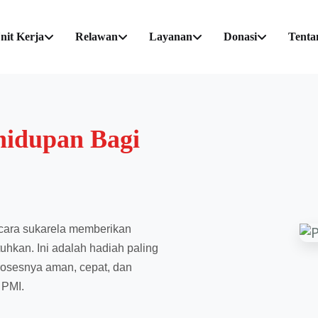
nit Kerja
Relawan
Layanan
Donasi
Tenta
hidupan Bagi
ecara sukarela memberikan
hkan. Ini adalah hadiah paling
rosesnya aman, cepat, dan
 PMI.