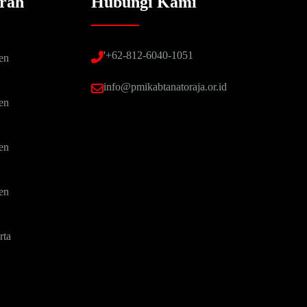
rah
Hubungi Kami
'+62-812-6040-1051
en
info@pmikabtanatoraja.or.id
en
en
en
ta