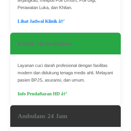
terjangkau, meliputi Poli Umum, Poli Gigi,
Perawatan Luka, dan Khitan.
Lihat Jadwal Klinik â†’
Klinik Hemodialisis
Layanan cuci darah profesional dengan fasilitas
modern dan didukung tenaga medis ahli. Melayani
pasien BPJS, asuransi, dan umum.
Info Pendaftaran HD â†’
Ambulans 24 Jam