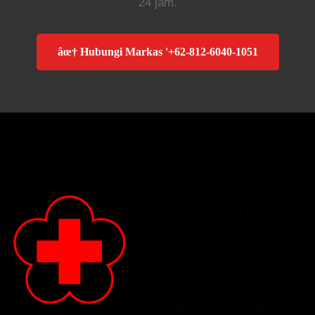
24 jam.
âœ† Hubungi Markas '+62-812-6040-1051